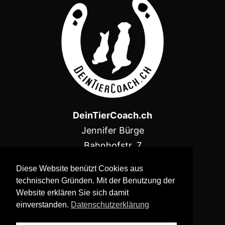
DeinTierCoach.ch
Jennifer Bürge
Bahnhofstr. 7
5643 Sins AG
Diese Website benützt Cookies aus
technischen Gründen. Mit der Benutzung der
Kontakt:
Website erklären Sie sich damit
079 893 69 48
einverstanden.
Datenschutzerklärung
info@deintiercoach.ch